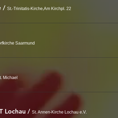
e
/
St.-Trinitatis-Kirche,Am Kirchpl. 22
rfkirche Saarmund
t. Michael
T Lochau
/
St. Annen-Kirche Lochau e.V.