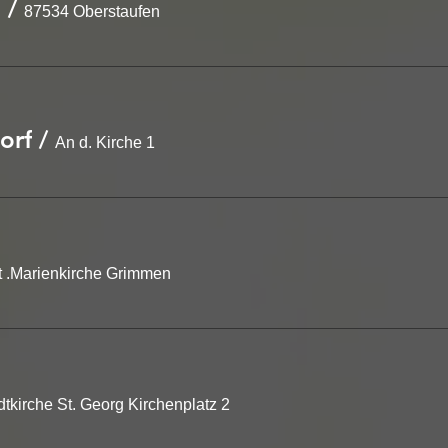
n
/
87534 Oberstaufen
orf
/
An d. Kirche 1
t .Marienkirche Grimmen
dtkirche St. Georg Kirchenplatz 2