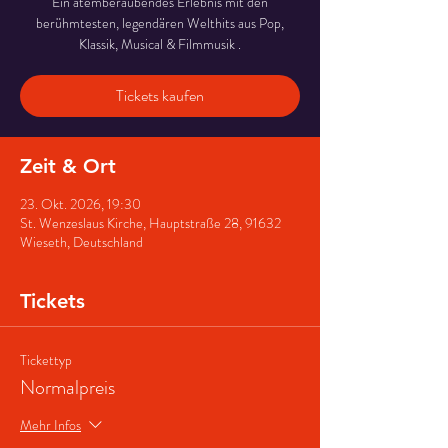
Ein atemberaubendes Erlebnis mit den
berühmtesten, legendären Welthits aus Pop,
Klassik, Musical & Filmmusik .
Tickets kaufen
Zeit & Ort
23. Okt. 2026, 19:30
St. Wenzeslaus Kirche, Hauptstraße 28, 91632
Wieseth, Deutschland
Tickets
Tickettyp
Normalpreis
Mehr Infos