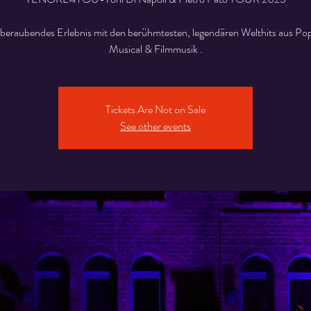
beraubendes Erlebnis mit den berühmtesten, legendären Welthits aus Pop,
Musical & Filmmusik .
Tickets Are Not on Sale
See other events