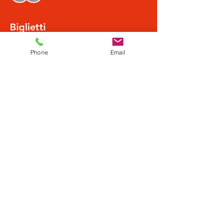
Biglietti
Phone
Email
Vendita terminata
Tipo di biglietto
Normalpreis
Scopri di più
Prezzo
19,50 €
Condividi questo evento