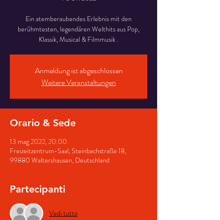
Ein atemberaubendes Erlebnis mit den
berühmtesten, legendären Welthits aus Pop,
Klassik, Musical & Filmmusik .
Anmeldung ist abgeschlossen
Weitere Veranstaltungen
Orario & Sede
13 mag 2022, 20:00
Freizeitzentrum-Saal, Steinbachstraße 18,
99880 Waltershausen, Deutschland
Partecipanti
Vedi tutto