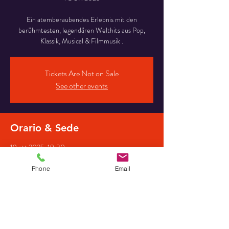
Ein atemberaubendes Erlebnis mit den
berühmtesten, legendären Welthits aus Pop,
Klassik, Musical & Filmmusik .
Tickets Are Not on Sale
See other events
Orario & Sede
19 ott 2025, 19:30
Stadtkirche Steinbach-Hallenberg, Kirchpl. 28,
98587 Steinbach-Hallenberg, Deutschland
Phone
Email
Partecipanti
+ 8 altri partecipanti