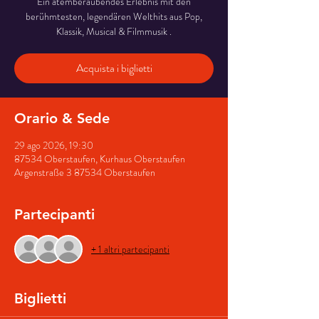
Ein atemberaubendes Erlebnis mit den
berühmtesten, legendären Welthits aus Pop,
Klassik, Musical & Filmmusik .
Acquista i biglietti
Orario & Sede
29 ago 2026, 19:30
87534 Oberstaufen, Kurhaus Oberstaufen
Argenstraße 3 87534 Oberstaufen
Partecipanti
+ 1 altri partecipanti
Biglietti