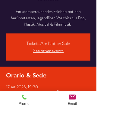
Ein atemberaubendes Erlebnis mit den
berühmtesten, legendären Welthits aus Pop,
Klassik, Musical & Filmmusik .
Tickets Are Not on Sale
See other events
Orario & Sede
17 set 2025, 19:30
Kultur- und Tagungszentrum, Ödön-Von-
Horváth-Platz 1, 82418 Murnau am Staffelsee,
Deutschland
Phone
Email
Partecipanti