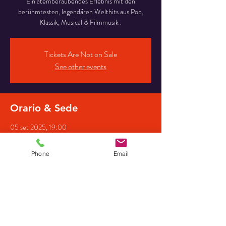
Ein atemberaubendes Erlebnis mit den
berühmtesten, legendären Welthits aus Pop,
Klassik, Musical & Filmmusik .
Tickets Are Not on Sale
See other events
Orario & Sede
05 set 2025, 19:00
Martinskirche -Köllerbach, Sprenger Str. 24,
66346 Püttlingen, Deutschland
Phone
Email
Partecipanti
+ 47 altri partecipanti