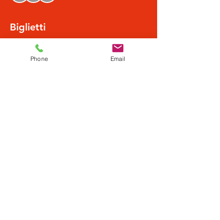
Biglietti
Vendita terminata
Phone
Email
Tipo di biglietto
Normalpreis
Scopri di più
Prezzo
20,49 €
+0,51 € di commissione di servizio sui biglietti
Condividi questo evento