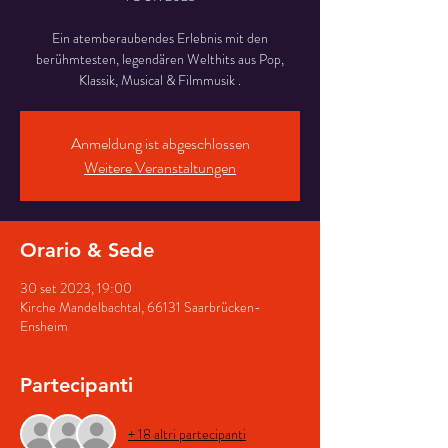
Ein atemberaubendes Erlebnis mit den
berühmtesten, legendären Welthits aus Pop,
Klassik, Musical & Filmmusik .
Anmeldung ist abgeschlossen
Weitere Veranstaltungen
Orario & Sede
30 set 2023, 19:00
Kirche Mandelbachtal, 66131 Saarbrücken-
Ensheim
Partecipanti
+ 18 altri partecipanti