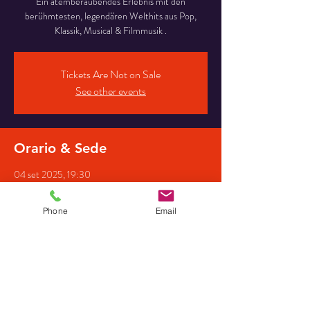
Ein atemberaubendes Erlebnis mit den
berühmtesten, legendären Welthits aus Pop,
Klassik, Musical & Filmmusik .
Tickets Are Not on Sale
See other events
Orario & Sede
04 set 2025, 19:30
St. Medardus Nörvenich, Hirtstraße 12, 52388
Nörvenich, Deutschland
Phone
Email
Partecipanti
Vedi tutto