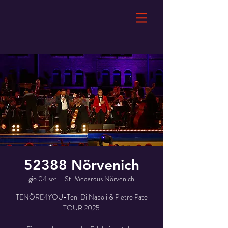
52388 Nörvenich
gio 04 set
  |  
St. Medardus Nörvenich
TENÖRE4YOU-Toni Di Napoli & Pietro Pato
TOUR 2025