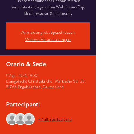
Ein atemberaubendes Erlebnis mit den
berühmtesten, legendären Welthits aus Pop,
Klassik, Musical & Filmmusik .
Anmeldung ist abgeschlossen
Weitere Veranstaltungen
Orario & Sede
02 giu 2024, 19:30
Evangelische Christuskirche , Märkische Str. 28,
51766 Engelskirchen, Deutschland
Partecipanti
+ 7 altri partecipanti