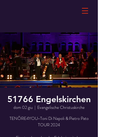
51766 Engelskirchen
dom 02 giu
  |  
Evangelische Christuskirche
TENÖRE4YOU-Toni Di Napoli & Pietro Pato
TOUR 2024