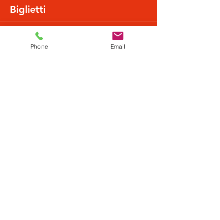
Biglietti
Vendita terminata
Phone
Email
Tipo di biglietto
Normalpreis
Scopri di più
Prezzo
22,49 €
+0,56 € di commissione di servizio sui biglietti
Condividi questo evento