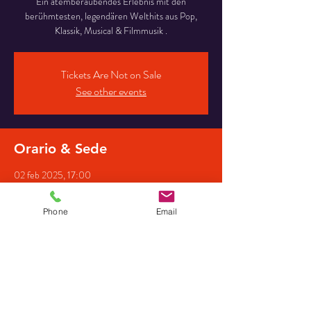
Ein atemberaubendes Erlebnis mit den
berühmtesten, legendären Welthits aus Pop,
Klassik, Musical & Filmmusik .
Tickets Are Not on Sale
See other events
Orario & Sede
02 feb 2025, 17:00
St.-Petrus-Kirche, Artlandstraße 12, 49610
Quakenbrück, Deutschland
Phone
Email
Partecipanti
+ 21 altri partecipanti