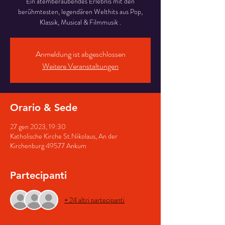
Ein atemberaubendes Erlebnis mit den
berühmtesten, legendären Welthits aus Pop,
Klassik, Musical & Filmmusik .
Anmeldung ist abgeschlossen
Weitere Veranstaltungen
Orario & Sede
27 gen 2023, 19:30
Katholische Kirche St.Nikolaus, An der
Kirchenburg 49577 Ankum
Partecipanti
+ 24 altri partecipanti