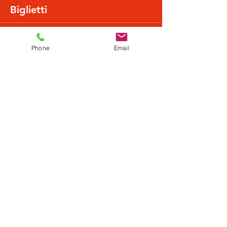
Biglietti
Vendita terminata
Phone
Email
Tipo di biglietto
Normalpreis
Scopri di più
Prezzo
20,49 €
+0,51 € di commissione di servizio sui biglietti
Condividi questo evento