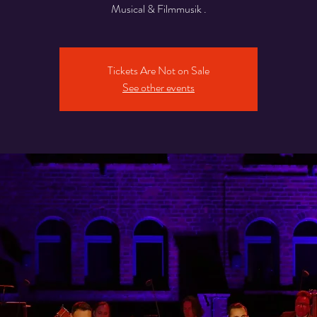
Musical & Filmmusik .
Tickets Are Not on Sale
See other events