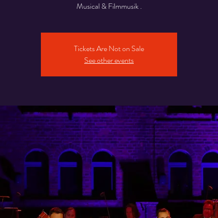
Musical & Filmmusik .
Tickets Are Not on Sale
See other events