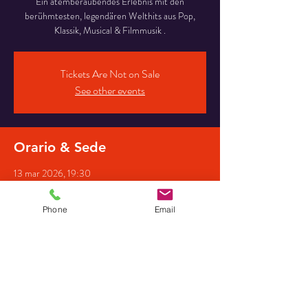
Ein atemberaubendes Erlebnis mit den
berühmtesten, legendären Welthits aus Pop,
Klassik, Musical & Filmmusik .
Tickets Are Not on Sale
See other events
Orario & Sede
13 mar 2026, 19:30
Ev. Friedenskirche, Martin-Luther-Straße 7-11,
41844 Wegberg, Deutschland
Phone
Email
Partecipanti
+ 9 altri partecipanti