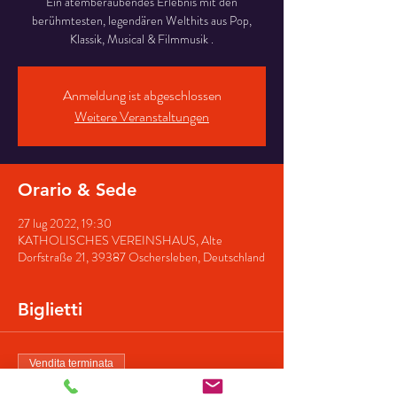
Ein atemberaubendes Erlebnis mit den
berühmtesten, legendären Welthits aus Pop,
Klassik, Musical & Filmmusik .
Anmeldung ist abgeschlossen
Weitere Veranstaltungen
Orario & Sede
27 lug 2022, 19:30
KATHOLISCHES VEREINSHAUS, Alte
Dorfstraße 21, 39387 Oschersleben, Deutschland
Biglietti
Vendita terminata
Tipo di biglietto