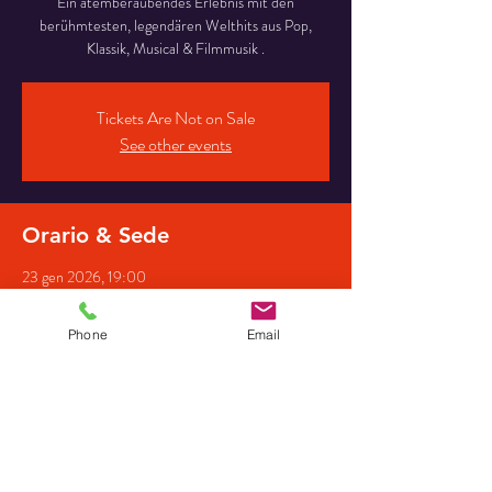
Ein atemberaubendes Erlebnis mit den
berühmtesten, legendären Welthits aus Pop,
Klassik, Musical & Filmmusik .
Tickets Are Not on Sale
See other events
Orario & Sede
23 gen 2026, 19:00
Stadthalle-Zerbst/Anhalt, Gartenstraße 21,
39261 Zerbst/Anhalt, Deutschland
Phone
Email
Partecipanti
Vedi tutto