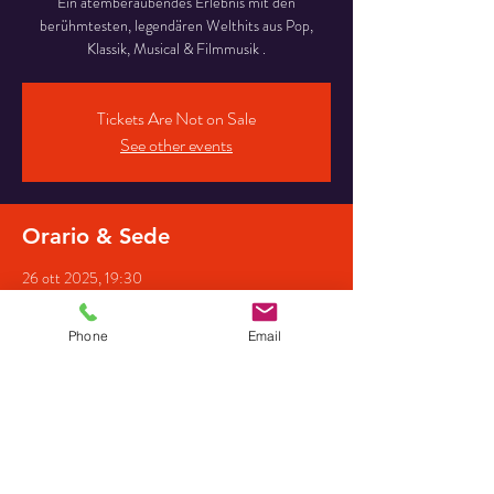
Ein atemberaubendes Erlebnis mit den
berühmtesten, legendären Welthits aus Pop,
Klassik, Musical & Filmmusik .
Tickets Are Not on Sale
See other events
Orario & Sede
26 ott 2025, 19:30
Ev. Kirche in Lengede, An d. Kirche 4B, 38268
Lengede, Deutschland
Phone
Email
Partecipanti
+ 14 altri partecipanti