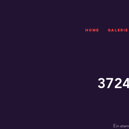
HOME
GALERIE
3724
Ein atem