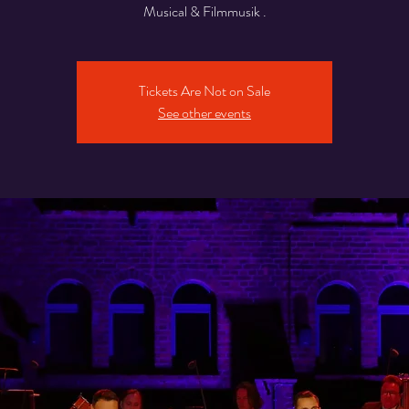
Musical & Filmmusik .
Tickets Are Not on Sale
See other events