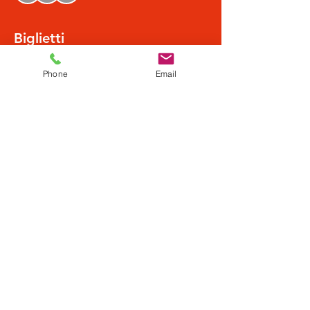
Biglietti
Phone
Email
Vendita terminata
Tipo di biglietto
Normalpreis
Scopri di più
Prezzo
19,50 €
Condividi questo evento