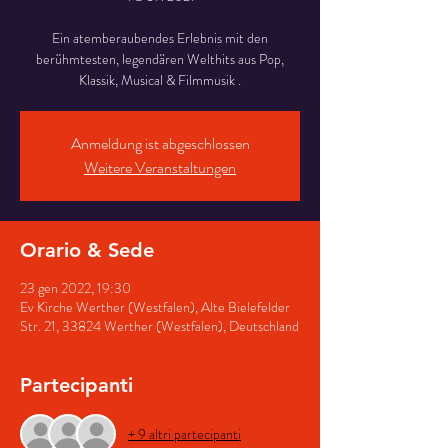
Ein atemberaubendes Erlebnis mit den
berühmtesten, legendären Welthits aus Pop,
Klassik, Musical & Filmmusik .
Anmeldung ist abgeschlossen
Weitere Veranstaltungen
Orario & Sede
23 gen 2022, 19:30
Ev Kirche Werther (Westfalen), Alte Bielefelder
Str. 21, 33824 Werther (Westfalen), Deutschland
Partecipanti
+ 9 altri partecipanti