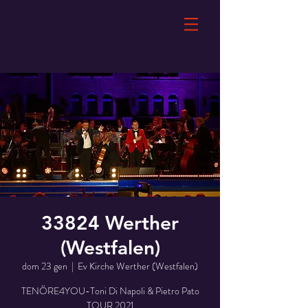
33824 Werther
(Westfalen)
dom 23 gen
  |  
Ev Kirche Werther (Westfalen)
TENÖRE4YOU-Toni Di Napoli & Pietro Pato
TOUR 2021