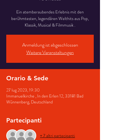
Ein atemberaubendes Erlebnis mit den
berühmtesten, legendären Welthits aus Pop,
Klassik, Musical & Filmmusik .
Anmeldung ist abgeschlossen
Weitere Veranstaltungen
Orario & Sede
27 lug 2023, 19:30
Immanuelkirche , In den Erlen 12, 33181 Bad
Wünnenberg, Deutschland
Partecipanti
+ 7 altri partecipanti