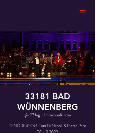
33181 BAD
WÜNNENBERG
gio 27 lug
  |  
Immanuelkirche
TENÖRE4YOU-Toni Di Napoli & Pietro Pato
TOUR 2023