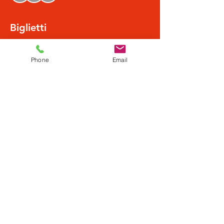
Biglietti
Vendita terminata
Phone
Email
Tipo di biglietto
Normalpreis
Scopri di più
Prezzo
20,49 €
+0,51 € di commissione di servizio sui biglietti
Condividi questo evento