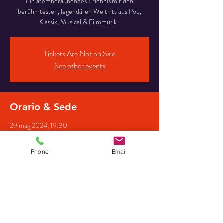
Ein atemberaubendes Erlebnis mit den
berühmtesten, legendären Welthits aus Pop,
Klassik, Musical & Filmmusik .
Tickets Are Not on Sale
See other events
Orario & Sede
29 mag 2024, 19:30
Gehannfors Hof (Scheune), Buschhorn 2, 31606
Warmsen, Deutschland
Phone
Email
Partecipanti
+ 15 altri partecipanti