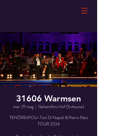
31606 Warmsen
mer 29 mag
  |  
Gehannfors Hof (Scheune)
TENÖRE4YOU-Toni Di Napoli & Pietro Pato
TOUR 2024