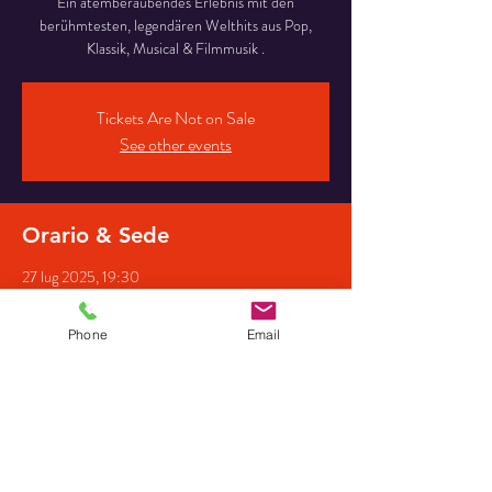
Ein atemberaubendes Erlebnis mit den
berühmtesten, legendären Welthits aus Pop,
Klassik, Musical & Filmmusik .
Tickets Are Not on Sale
See other events
Orario & Sede
27 lug 2025, 19:30
Dionysius Kirche Holle, Holler Kirchweg 2, 27798
Hude, Deutschland
Phone
Email
Partecipanti
+ 29 altri partecipanti