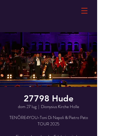
27798 Hude
dom 27 lug
  |  
Dionysius Kirche Holle
TENÖRE4YOU-Toni Di Napoli & Pietro Pato
TOUR 2025