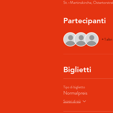
St.-Martinskirche, Ostertorstr
Partecipanti
+ 1 altr
Biglietti
Tipo di biglietto
Normalpreis
Scopri di più