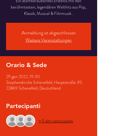
Ein atemberaubendes Erlebnis mit den
berühmtesten, legendären Welthits aus Pop,
Klassik, Musical & Filmmusik .
Anmeldung ist abgeschlossen
Weitere Veranstaltungen
Orario & Sede
29 gen 2022, 19:30
Stephanskirche Schenefeld, Hauptstraße 39,
22869 Schenefeld, Deutschland
Partecipanti
+ 9 altri partecipanti