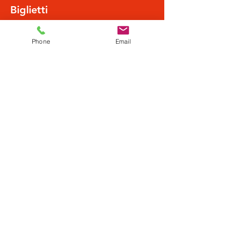
Biglietti
Phone
Email
Vendita terminata
Tipo di biglietto
Normalpreis
Scopri di più
Prezzo
19,50 €
Condividi questo evento