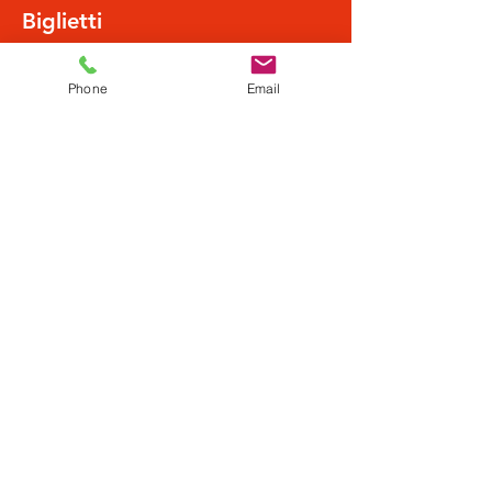
Biglietti
Phone
Email
Vendita terminata
Tipo di biglietto
Normalpreis
Scopri di più
Prezzo
19,50 €
Condividi questo evento