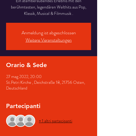
Ein atemberaubendes Erlebnis mit den
berühmtesten, legendären Welthits aus Pop,
Klassik, Musical & Filmmusik .
Anmeldung ist abgeschlossen
Weitere Veranstaltungen
Orario & Sede
27 mag 2022, 20:00
St.Petri Kirche , Deichstraße 18, 21756 Osten,
Deutschland
Partecipanti
+ 1 altri partecipanti