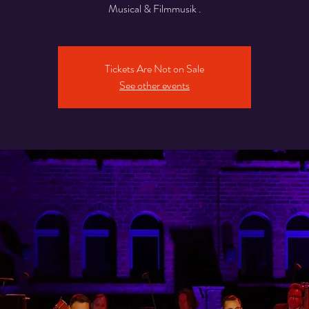
Musical & Filmmusik .
Tickets Are Not on Sale
See other events