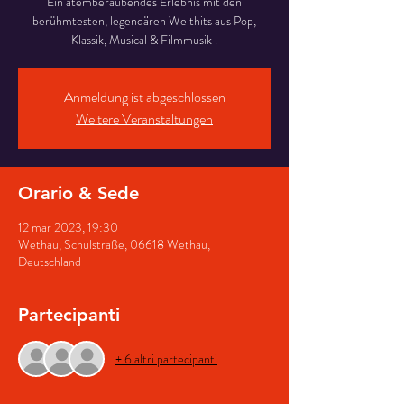
Ein atemberaubendes Erlebnis mit den
berühmtesten, legendären Welthits aus Pop,
Klassik, Musical & Filmmusik .
Anmeldung ist abgeschlossen
Weitere Veranstaltungen
Orario & Sede
12 mar 2023, 19:30
Wethau, Schulstraße, 06618 Wethau,
Deutschland
Partecipanti
+ 6 altri partecipanti