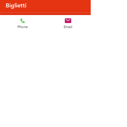
Biglietti
Vendita terminata
Phone
Email
Tipo di biglietto
Normalpreis
Scopri di più
Prezzo
20,48 €
+0,51 € di commissione di servizio sui biglietti
Condividi questo evento