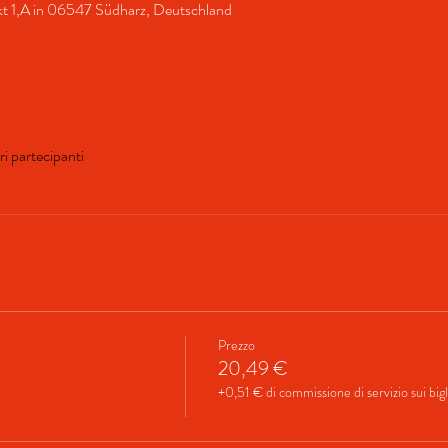
rkt 1,A in 06547 Südharz, Deutschland
ri partecipanti
Prezzo
20,49 €
+0,51 € di commissione di servizio sui bigl