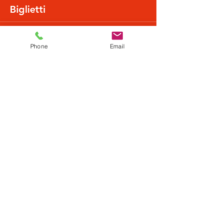
Biglietti
Vendita terminata
Phone
Email
Tipo di biglietto
Normalpreis
Scopri di più
Prezzo
22,43 €
+0,56 € di commissione di servizio sui biglietti
Condividi questo evento