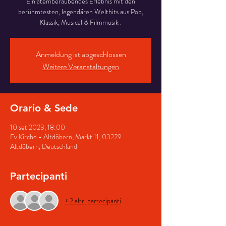
Ein atemberaubendes Erlebnis mit den
berühmtesten, legendären Welthits aus Pop,
Klassik, Musical & Filmmusik .
Anmeldung ist abgeschlossen
Weitere Veranstaltungen
Orario & Sede
10 set 2023, 18:00
Ev Kirche - Altdöbern, Markt 11, 03229
Altdöbern, Deutschland
Partecipanti
+ 2 altri partecipanti