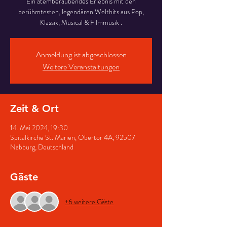
Ein atemberaubendes Erlebnis mit den
berühmtesten, legendären Welthits aus Pop,
Klassik, Musical & Filmmusik .
Anmeldung ist abgeschlossen
Weitere Veranstaltungen
Zeit & Ort
14. Mai 2024, 19:30
Spitalkirche St. Marien, Obertor 4A, 92507
Nabburg, Deutschland
Gäste
+6 weitere Gäste