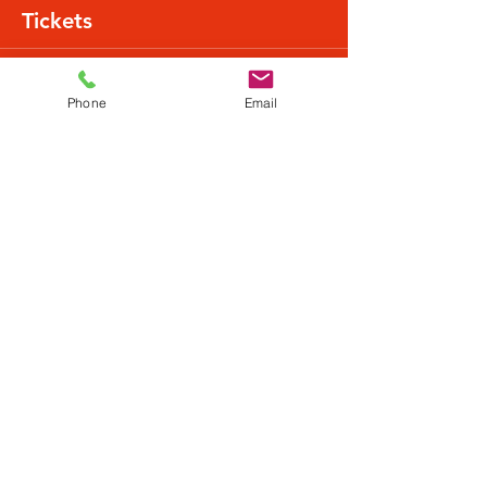
Tickets
Verkauf beendet
Phone
Email
Tickettyp
Normalpreis
Mehr Infos
Preis
22,49 €
+0,56 € Ticket-Servicegebühr
Diese Veranstaltung teilen