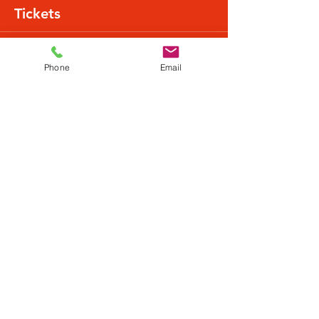
Tickets
Verkauf beendet
Phone
Email
Tickettyp
Normalpreis
Mehr Infos
Preis
22,49 €
+0,56 € Ticket-Servicegebühr
Diese Veranstaltung teilen