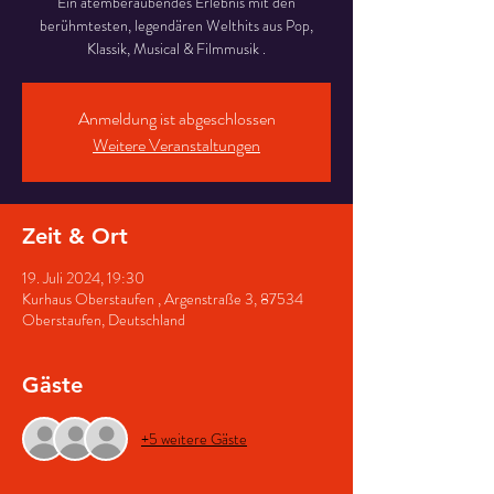
Ein atemberaubendes Erlebnis mit den
berühmtesten, legendären Welthits aus Pop,
Klassik, Musical & Filmmusik .
Anmeldung ist abgeschlossen
Weitere Veranstaltungen
Zeit & Ort
19. Juli 2024, 19:30
Kurhaus Oberstaufen , Argenstraße 3, 87534
Oberstaufen, Deutschland
Gäste
+5 weitere Gäste