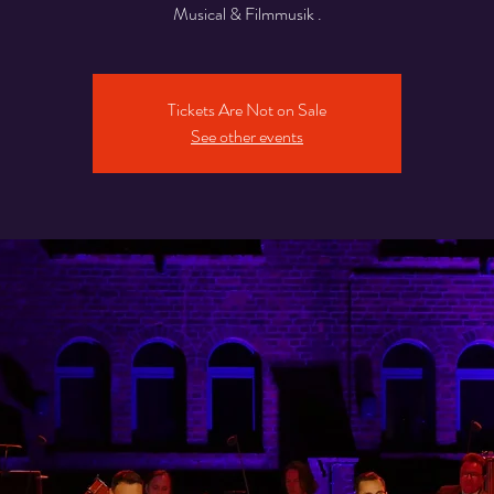
Musical & Filmmusik .
Tickets Are Not on Sale
See other events