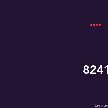
HOME
8241
Ein atem