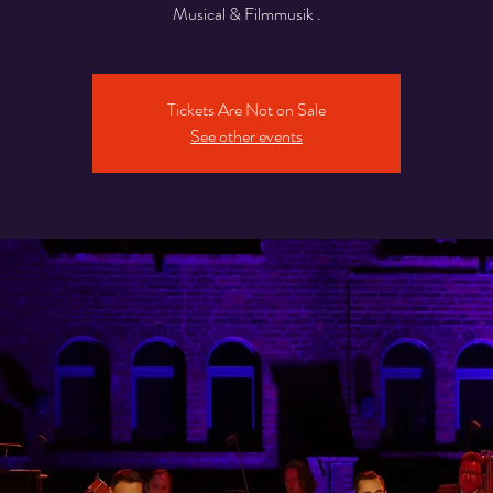
Musical & Filmmusik .
Tickets Are Not on Sale
See other events