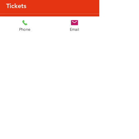
Tickets
Verkauf beendet
Phone
Email
Tickettyp
Normalpreis
Mehr Infos
Preis
20,49 €
+0,51 € Ticket-Servicegebühr
Diese Veranstaltung teilen