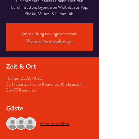
Ein atemberaubendes Erlebnis mit den
berühmtesten, legendären Welthits aus Pop,
Klassik, Musical & Filmmusik .
Anmeldung ist abgeschlossen
Weitere Veranstaltungen
Zeit & Ort
16. Apr. 2023, 19:30
St. Hubertus Kirche Rennerod, Kirchgasse 4 in
56477 Rennerod
Gäste
+2 weitere Gäste