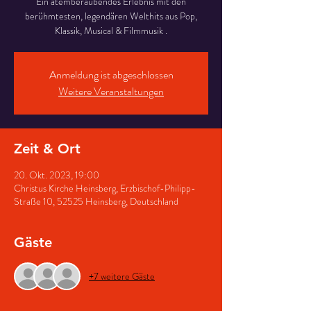
Ein atemberaubendes Erlebnis mit den
berühmtesten, legendären Welthits aus Pop,
Klassik, Musical & Filmmusik .
Anmeldung ist abgeschlossen
Weitere Veranstaltungen
Zeit & Ort
20. Okt. 2023, 19:00
Christus Kirche Heinsberg, Erzbischof-Philipp-
Straße 10, 52525 Heinsberg, Deutschland
Gäste
+7 weitere Gäste