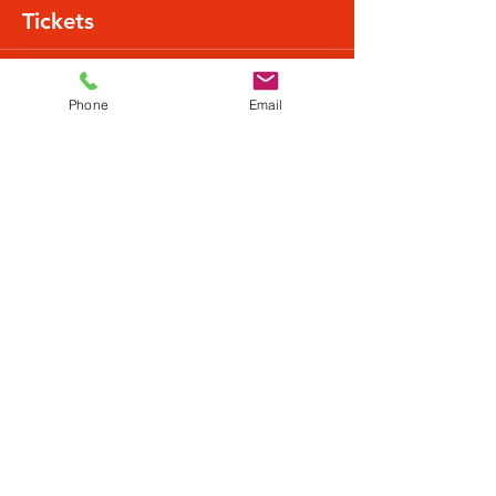
Tickets
Verkauf beendet
Phone
Email
Tickettyp
Normalpreis
Mehr Infos
Preis
22,44 €
+0,56 € Ticket-Servicegebühr
Diese Veranstaltung teilen