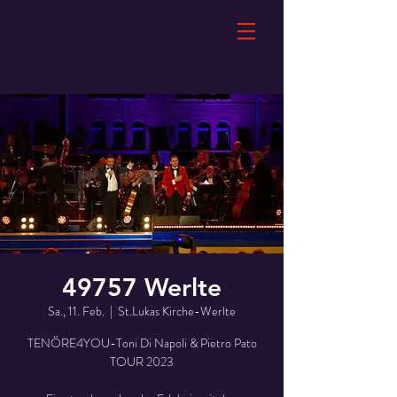
49757 Werlte
Sa., 11. Feb.
  |  
St.Lukas Kirche-Werlte
TENÖRE4YOU-Toni Di Napoli & Pietro Pato
TOUR 2023