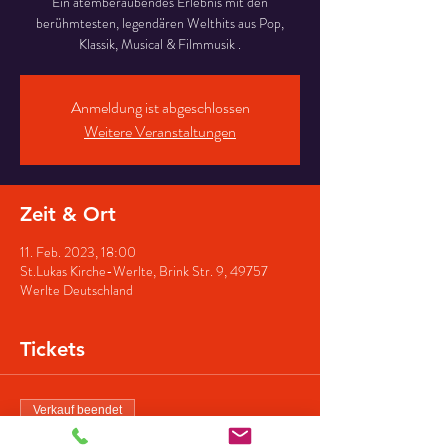
Ein atemberaubendes Erlebnis mit den
berühmtesten, legendären Welthits aus Pop,
Klassik, Musical & Filmmusik .
Anmeldung ist abgeschlossen
Weitere Veranstaltungen
Zeit & Ort
11. Feb. 2023, 18:00
St.Lukas Kirche-Werlte, Brink Str. 9, 49757
Werlte Deutschland
Tickets
Verkauf beendet
Tickettyp