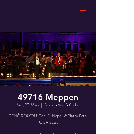
49716 Meppen
Mo., 27. März
  |  
Gustav-Adolf-Kirche
TENÖRE4YOU-Toni Di Napoli & Pietro Pato
TOUR 2023