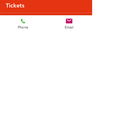
Tickets
Verkauf beendet
Phone
Email
Tickettyp
Normalpreis
Mehr Infos
Preis
20,49 €
+0,51 € Ticket-Servicegebühr
Diese Veranstaltung teilen