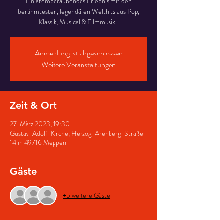
Ein atemberaubendes Erlebnis mit den
berühmtesten, legendären Welthits aus Pop,
Klassik, Musical & Filmmusik .
Anmeldung ist abgeschlossen
Weitere Veranstaltungen
Zeit & Ort
27. März 2023, 19:30
Gustav-Adolf-Kirche, Herzog-Arenberg-Straße
14 in 49716 Meppen
Gäste
+5 weitere Gäste