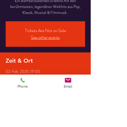
Ein atemberaubendes Erlebnis mit den
berühmtesten, legendären Welthits aus Pop,
Klassik, Musical & Filmmusik .
Tickets Are Not on Sale
See other events
Zeit & Ort
02. Feb. 2025, 17:00
St.-Petrus-Kirche, Artlandstraße 12, 49610
Quakenbrück, Deutschland
Phone
Email
Gäste
+21 weitere Gäste