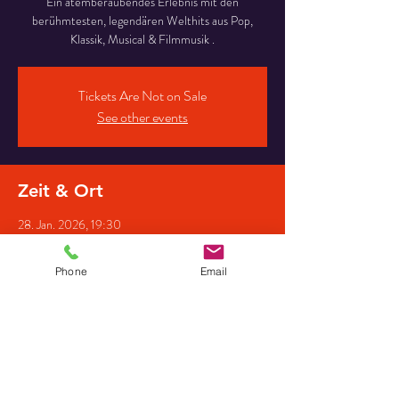
Ein atemberaubendes Erlebnis mit den
berühmtesten, legendären Welthits aus Pop,
Klassik, Musical & Filmmusik .
Tickets Are Not on Sale
See other events
Zeit & Ort
28. Jan. 2026, 19:30
Bürgerscheune-Saerbeck, Ferrieres-Straße 12,
48369 Saerbeck, Deutschland
Phone
Email
Gäste
+4 weitere Gäste