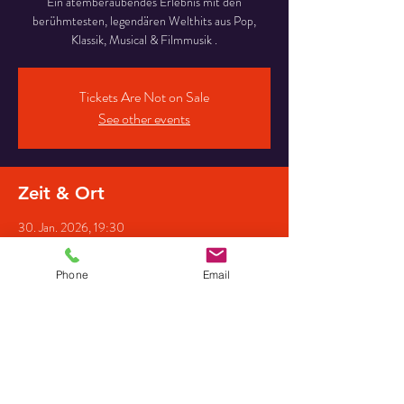
Ein atemberaubendes Erlebnis mit den
berühmtesten, legendären Welthits aus Pop,
Klassik, Musical & Filmmusik .
Tickets Are Not on Sale
See other events
Zeit & Ort
30. Jan. 2026, 19:30
Grete-Minde-Saal, Grete-Minde-Straße 1,
39590 Tangermünde, Deutschland
Phone
Email
Gäste
+6 weitere Gäste