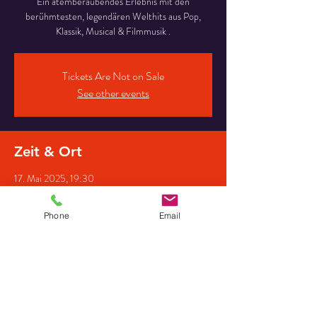
Ein atemberaubendes Erlebnis mit den
berühmtesten, legendären Welthits aus Pop,
Klassik, Musical & Filmmusik .
Tickets Are Not on Sale
See other events
Zeit & Ort
17. Mai 2025, 19:30
Nikolai Kirche, Marktpl. 11, 34626 Neukirchen,
Deutschland
Phone
Email
Gäste
+3 weitere Gäste