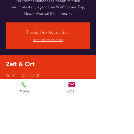
Ein atemberaubendes Erlebnis mit den
berühmtesten, legendären Welthits aus Pop,
Klassik, Musical & Filmmusik .
Tickets Are Not on Sale
See other events
Zeit & Ort
26. Jan. 2025, 17:00
Paul-Gerhardt-Haus, Mittelstraße 40, 32694
Dörentrup, Deutschland
Phone
Email
Gäste
+12 weitere Gäste