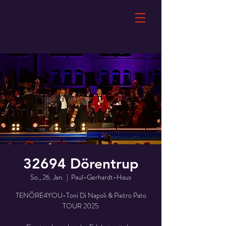
32694 Dörentrup
So., 26. Jan.
  |  
Paul-Gerhardt-Haus
TENÖRE4YOU-Toni Di Napoli & Pietro Pato
TOUR 2025