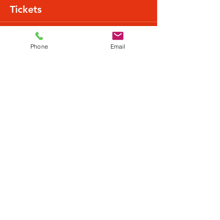
Tickets
Verkauf beendet
Phone
Email
Tickettyp
Normalpreis
Mehr Infos
Preis
22,49 €
+0,56 € Ticket-Servicegebühr
Diese Veranstaltung teilen