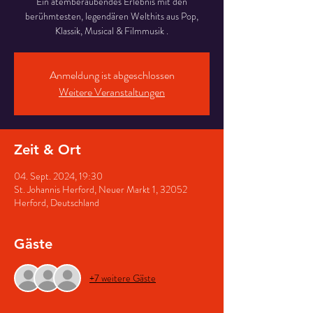
Ein atemberaubendes Erlebnis mit den
berühmtesten, legendären Welthits aus Pop,
Klassik, Musical & Filmmusik .
Anmeldung ist abgeschlossen
Weitere Veranstaltungen
Zeit & Ort
04. Sept. 2024, 19:30
St. Johannis Herford, Neuer Markt 1, 32052
Herford, Deutschland
Gäste
+7 weitere Gäste