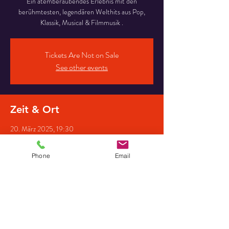
Ein atemberaubendes Erlebnis mit den
berühmtesten, legendären Welthits aus Pop,
Klassik, Musical & Filmmusik .
Tickets Are Not on Sale
See other events
Zeit & Ort
20. März 2025, 19:30
Kath. Kirche Bad Nenndorf, Wilhelmstraße 11,
31542 Bad Nenndorf, Deutschland
Phone
Email
Gäste
+12 weitere Gäste