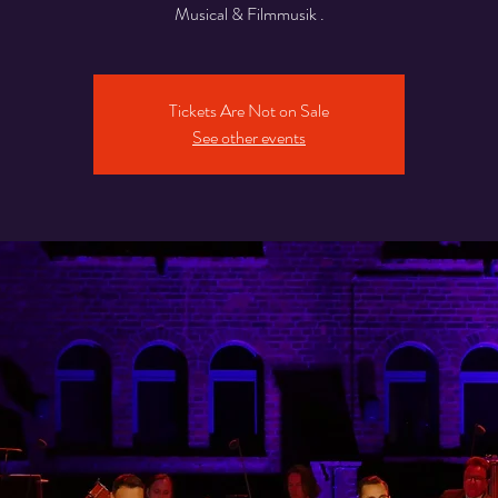
Musical & Filmmusik .
Tickets Are Not on Sale
See other events