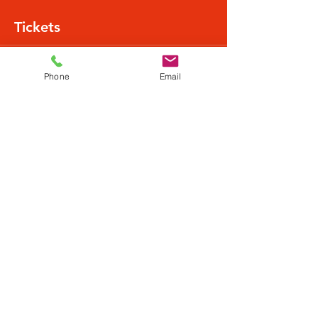
Tickets
Verkauf beendet
Phone
Email
Tickettyp
Normalpreis
Mehr Infos
Preis
21,49 €
+0,54 € Ticket-Servicegebühr
Diese Veranstaltung teilen