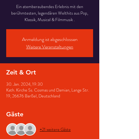
Ein atemberaubendes Erlebnis mit den
berühmtesten, legendären Welthits aus Pop,
Klassik, Musical & Filmmusik .
Anmeldung ist abgeschlossen
Weitere Veranstaltungen
Zeit & Ort
30. Jan. 2024, 19:30
Kath. Kirche Ss. Cosmas und Damian, Lange Str.
19, 26676 Barßel, Deutschland
Gäste
+21 weitere Gäste