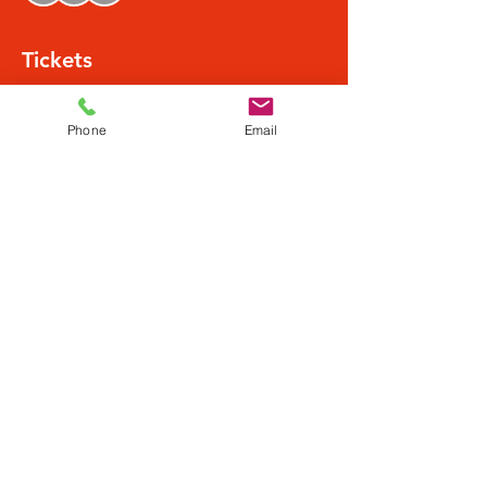
Tickets
Verkauf beendet
Phone
Email
Tickettyp
Normalpreis
Mehr Infos
Preis
22,43 €
+0,56 € Ticket-Servicegebühr
Diese Veranstaltung teilen