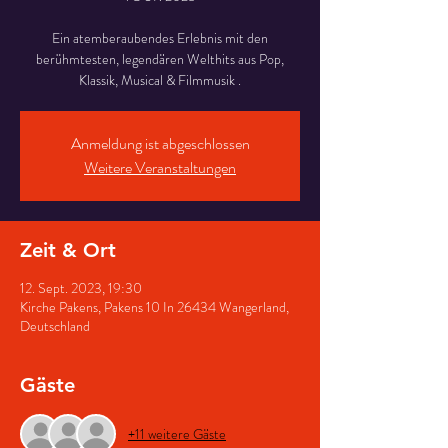
Ein atemberaubendes Erlebnis mit den
berühmtesten, legendären Welthits aus Pop,
Klassik, Musical & Filmmusik .
Anmeldung ist abgeschlossen
Weitere Veranstaltungen
Zeit & Ort
12. Sept. 2023, 19:30
Kirche Pakens, Pakens 10 In 26434 Wangerland,
Deutschland
Gäste
+11 weitere Gäste